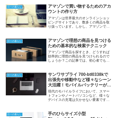
す。これは単なるスタンドではありませ
ん。なんと言っても、その多機能性と使
アマゾンで買い物するためのアカ
日々の暮らし
い勝手の良さが特徴です。...
ウントの作り方
アマゾンは世界最大のオンラインショッ
ピングサイトであり、数多くの商品を取
り扱っています。しかし、アマゾンで買
い物をするにはアカウントの作成が必要
です。では、アマゾンのアカウントを簡
単に作成する方法をご紹介します。アマ
アマゾンで理想の商品を見つける
日々の暮らし
ゾンのアカウント作成手順...
ための基本的な検索テクニック
アマゾンで商品を探すとき、どうすれば
効率的に理想の商品を見つけられるので
しょうか？この記事では、初心者でも簡
単にできるアマゾンの検索テクニックを
項目別に紹介します。1. キーワードの選
び方アマゾンで商品を検索する際には、
サンワサプライ 700-btl0338kで
日々の暮らし
適切なキーワードの選...
出張先や移動中など様々なシーン
大活躍！モバイルバッテリーがパ
ワーアップ！
現代のモバイルライフにおいて、スマー
トフォンやノートパソコンなど、様々な
デバイスの充電は欠かせない要素です。
サンワサプライの700-btl0338kモバイルバ
ッテリーは、そのニーズに応えるパワフ
ルな製品です。この記事では、その特徴
手のひらサイズ小型
日々の暮らし
や使い方を...