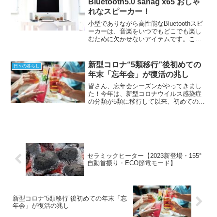
Bluetooth5.0 sanag x65 おしゃ
れなスピーカー！
小型でありながら高性能なBluetoothスピ
ーカーは、音楽をいつでもどこでも楽し
むために欠かせないアイテムです。この
記事では、sanag x65というモデルの特徴
とその魅力について、初心者にもわかり
やすく紹介します。防水機能、長時間再
新型コロナ“5類移行”後初めての
日々の暮らし
生、...
年末「忘年会」が復活の兆し
皆さん、忘年会シーズンがやってきまし
た！今年は、新型コロナウイルス感染症
の分類が5類に移行して以来、初めての年
末を迎えています。これはつまり、忘年
会が復活の兆しを見せているというこ
と。そう、あの「みんなでワイワイする
アレ」が戻ってきたのです...
セラミックヒーター【2023新登場・155°
自動首振り・ECO節電モード】
新型コロナ“5類移行”後初めての年末「忘
年会」が復活の兆し