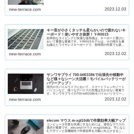
ントを提供しています。彼らの...
2023.12.03
new-terrace.com
キー音が小さくタッチも柔らかいので疲れないキ
ーボード！使いやすさ抜群！ Y-R0015
効率的なタイピングと快適な使用感は、キーボード選びに
おいて重要な要素です。Y-R0015モデルは、その両方を兼
ね備えたワイヤレスキーボードで、長時間の作業でも疲れ
にくい設計となっています。この記事では、このキーボー
ドの特徴、利点、使い心地に...
2023.12.02
new-terrace.com
サンワサプライ 700-btl0338kで出張先や移動中
など様々なシーン大活躍！モバイルバッテリーが
パワーアップ！
現代のモバイルライフにおいて、スマートフォンやノート
パソコンなど、様々なデバイスの充電は欠かせない要素で
す。サンワサプライの700-btl0338kモバイルバッテリー
は、そのニーズに応えるパワフルな製品です。この記事で
2023.12.02
new-terrace.com
は、その特徴や使い方を...
elecom マウス m-xgl10dbで作業効率大幅アップ
コンピュータ作業を快適にするためには、適切なマウスの
選択が重要です。elecomのマウス m-xgl10dbは、手になじ
むデザインと高機能性で作業効率を大幅に向上させること