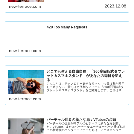
することも。しかし、このシーズンを前向きに過ごすため
には、自分自身との向き合い方を...
2023.12.08
new-terrace.com
429 Too Many Requests
new-terrace.com
どこでも使える自由自在！「360度回転式タブレ
ット＆スマホスタンド」があなたの毎日を変え
る！
こんにちは、テクノロジー好きな皆さん！今日は私が愛用
して止まない、驚くほど便利なアイテム「360度回転式タ
ブレット＆スマホスタンド」をご紹介します。これは単な
るスタンドではありません。なんと言っても、その多機能
性と使い勝手の良さが特徴です。
new-terrace.com
バーチャル世界の新たな扉：VTuberの台頭
バーチャルの世界がリアルのビジネスに新たな扉を開い
た。VTuber、またはバーチャルユーチューバーと呼ばれる
この新時代のエンターテイナーたちは、アニメキャラクタ
ーのアバターを通じて、全く新しい形のエンターテインメ