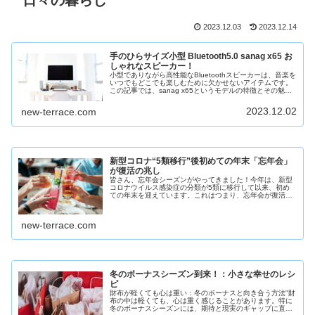
日々の暮らし
2023.12.03
2023.12.14
手のひらサイズ小型 Bluetooth5.0 sanag x65 お
しゃれなスピーカー！
小型でありながら高性能なBluetoothスピーカーは、音楽を
いつでもどこでも楽しむために欠かせないアイテムです。
この記事では、sanag x65というモデルの特徴とその魅力
について、初心者にもわかりやすく紹介します。防水機
能、長時間再生、...
2023.12.02
new-terrace.com
新型コロナ“5類移行”後初めての年末「忘年会」
が復活の兆し
皆さん、忘年会シーズンがやってきました！今年は、新型
コロナウイルス感染症の分類が5類に移行して以来、初め
ての年末を迎えています。これはつまり、忘年会が復活の
兆しを見せているということ。そう、あの「みんなでワイ
ワイするアレ」が戻ってきたのです
new-terrace.com
冬のボーナスシーズン到来！：小さな幸せのレシ
ピ
財布が軽くても心は重い：冬のボーナスと向き合う方法"財
布の中は軽くても、心は重く感じることがあります。特に
冬のボーナスシーズンには、期待と現実のギャップに直面