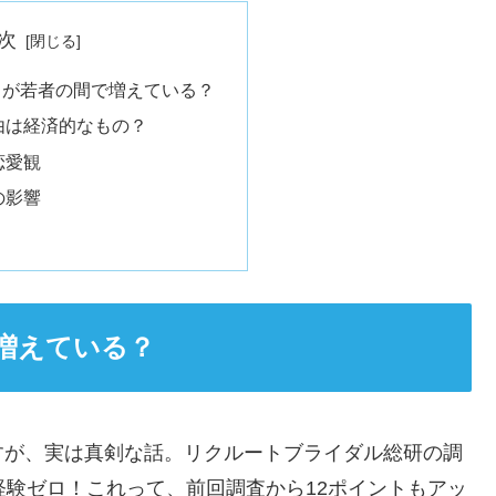
次
」が若者の間で増えている？
由は経済的なもの？
恋愛観
の影響
増えている？
すが、実は真剣な話。リクルートブライダル総研の調
経験ゼロ！これって、前回調査から12ポイントもアッ